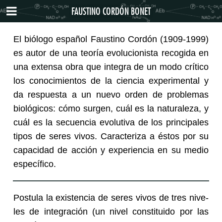
FAUSTINO CORDÓN BONET
El bió­lo­go es­pa­ñol Faus­tino Cor­dón (1909-1999)
es autor de una teo­ría evo­lu­cio­nis­ta re­co­gi­da en
una ex­ten­sa obra que in­te­gra de un modo crí­ti­co
los co­no­ci­mien­tos de la cien­cia ex­pe­ri­men­tal y
da res­pues­ta a un nuevo orden de pro­ble­mas
bio­ló­gi­cos: cómo sur­gen, cuál es la na­tu­ra­le­za, y
cuál es la se­cuen­cia evo­lu­ti­va de los prin­ci­pa­les
tipos de seres vivos. Ca­rac­te­ri­za a éstos por su
ca­pa­ci­dad de ac­ción y ex­pe­rien­cia en su medio
es­pe­cí­fi­co.
Pos­tu­la la exis­ten­cia de seres vivos de tres ni­ve­
les de in­te­gra­ción (un nivel cons­ti­tui­do por las