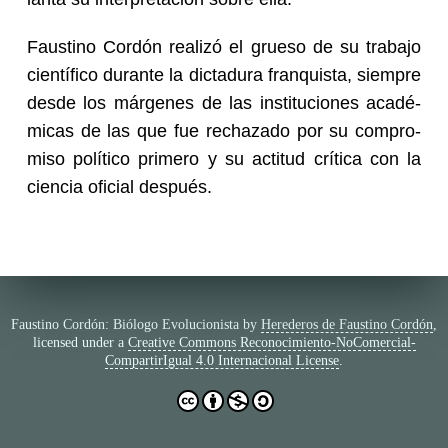
Faus­tino Cor­dón reali­zó el grue­so de su tra­ba­jo
cien­tí­fi­co du­ran­te la dic­ta­du­ra fran­quis­ta, siem­pre
desde los már­ge­nes de las ins­ti­tu­cio­nes aca­dé­
mi­cas de las que fue re­cha­za­do por su com­pro­
mi­so po­lí­ti­co pri­me­ro y su ac­ti­tud crí­ti­ca con la
cien­cia ofi­cial des­pués.
Faustino Cordón: Biólogo Evolucionista
by
Herederos de Faustino Cordón
,
licensed under a
Creative Commons Reconocimiento-NoComercial-
CompartirIgual 4.0 Internacional License
.