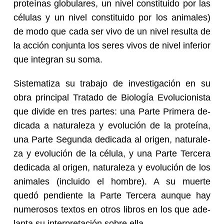
pro­teí­nas glo­bu­la­res, un nivel cons­ti­tui­do por las
cé­lu­las y un nivel cons­ti­tui­do por los ani­ma­les)
de modo que cada ser vivo de un nivel re­sul­ta de
la ac­ción con­jun­ta los seres vivos de nivel in­fe­rior
que in­te­gran su soma.
Sis­te­ma­ti­za su tra­ba­jo de in­ves­ti­ga­ción en su
obra prin­ci­pal Tra­ta­do de Bio­lo­gía Evo­lu­cio­nis­ta
que di­vi­de en tres par­tes: una Parte Pri­me­ra de­
di­ca­da a na­tu­ra­le­za y evo­lu­ción de la pro­teí­na,
una Parte Se­gun­da de­di­ca­da al ori­gen, na­tu­ra­le­
za y evo­lu­ción de la cé­lu­la, y una Parte Ter­ce­ra
de­di­ca­da al ori­gen, na­tu­ra­le­za y evo­lu­ción de los
ani­ma­les (in­clui­do el hom­bre). A su muer­te
quedó pen­dien­te la Parte Ter­ce­ra aun­que hay
nu­me­ro­sos tex­tos en otros li­bros en los que ade­
lan­ta su in­ter­pre­ta­ción sobre ella.